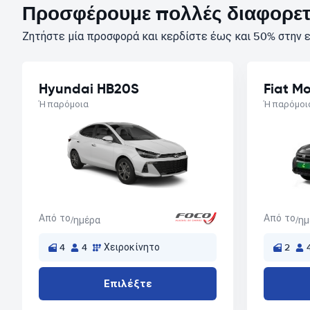
Προσφέρουμε πολλές διαφορετι
Ζητήστε μία προσφορά και κερδίστε έως και 50% στην ε
Hyundai HB20S
Fiat M
Ή παρόμοια
Ή παρόμοι
Από το
Από το
/ημέρα
/η
4
4
Χειροκίνητο
2
Επιλέξτε