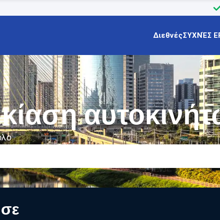
Διεθνές
ΣΥΧΝΈΣ Ε
ικίαση αυτοκινή
ολο
 σε