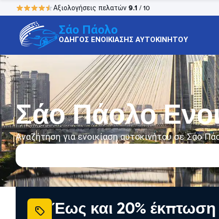
9.1
Αξιολογήσεις πελατών
/ 10
Σάο Πάολο
ΟΔΗΓΟΣ ΕΝΟΙΚΙΑΣΗΣ ΑΥΤΟΚΙΝΗΤΟΥ
Σάο Πάολο Ενο
Αναζήτηση για ενοικίαση αυτοκινήτου σε Σάο Πά
Έως και 20% έκπτωση