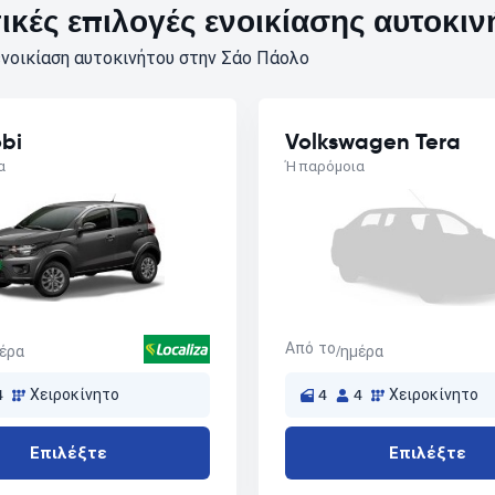
κές επιλογές ενοικίασης αυτοκιν
νοικίαση αυτοκινήτου στην Σάο Πάολο
obi
Volkswagen Tera
α
Ή παρόμοια
Από το
μέρα
/ημέρα
4
Χειροκίνητο
4
4
Χειροκίνητο
Επιλέξτε
Επιλέξτε