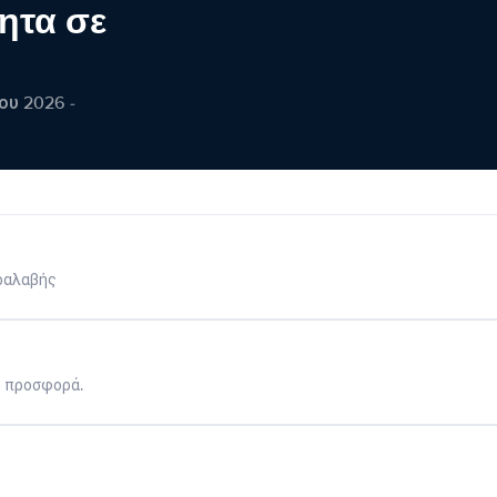
ητα σε
ου 2026 -
ραλαβής
η προσφορά.