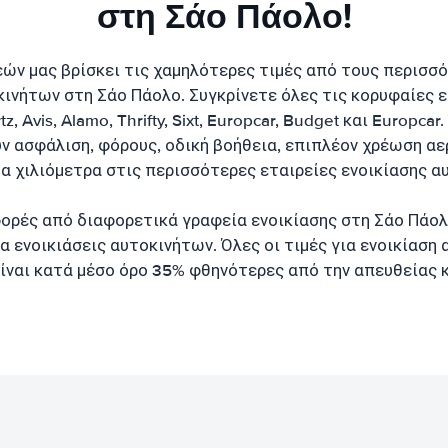
στη Σάο Πάολο!
εών μας βρίσκει τις χαμηλότερες τιμές από τους περισσ
κινήτων στη Σάο Πάολο. Συγκρίνετε όλες τις κορυφαίες ε
, Avis, Alamo, Thrifty, Sixt, Europcar, Budget και Europcar
ν ασφάλιση, φόρους, οδική βοήθεια, επιπλέον χρέωση αε
α χιλιόμετρα στις περισσότερες εταιρείες ενοικίασης α
ορές από διαφορετικά γραφεία ενοικίασης στη Σάο Πάολο
α ενοικιάσεις αυτοκινήτων. Όλες οι τιμές για ενοικίαση
ίναι κατά μέσο όρο 35% φθηνότερες από την απευθείας 