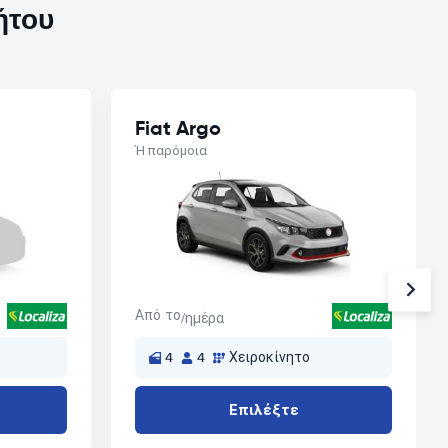
ήτου
Fiat Argo
Ή παρόμοια
Από το
/ημέρα
4
4
Χειροκίνητο
Επιλέξτε