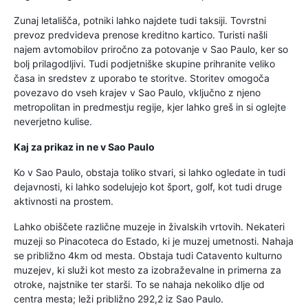
Zunaj letališča, potniki lahko najdete tudi taksiji. Tovrstni
prevoz predvideva prenose kreditno kartico. Turisti našli
najem avtomobilov priročno za potovanje v Sao Paulo, ker so
bolj prilagodljivi. Tudi podjetniške skupine prihranite veliko
časa in sredstev z uporabo te storitve. Storitev omogoča
povezavo do vseh krajev v Sao Paulo, vključno z njeno
metropolitan in predmestju regije, kjer lahko greš in si oglejte
neverjetno kulise.
Kaj za prikaz in ne v Sao Paulo
Ko v Sao Paulo, obstaja toliko stvari, si lahko ogledate in tudi
dejavnosti, ki lahko sodelujejo kot šport, golf, kot tudi druge
aktivnosti na prostem.
Lahko obiščete različne muzeje in živalskih vrtovih. Nekateri
muzeji so Pinacoteca do Estado, ki je muzej umetnosti. Nahaja
se približno 4km od mesta. Obstaja tudi Catavento kulturno
muzejev, ki služi kot mesto za izobraževalne in primerna za
otroke, najstnike ter starši. To se nahaja nekoliko dlje od
centra mesta; leži približno 292,2 iz Sao Paulo.