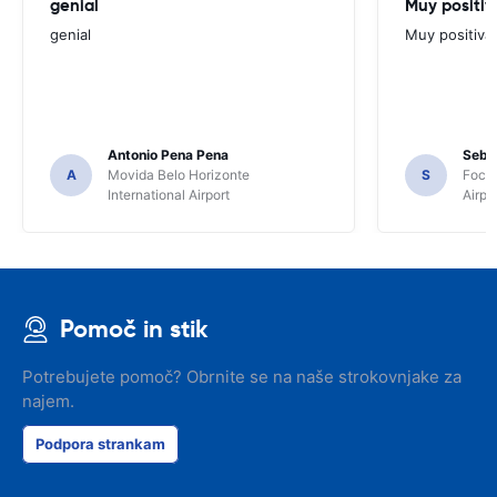
genial
Muy positiv
genial
Muy positiva
Antonio Pena Pena
Seba
A
Movida Belo Horizonte
S
Foco 
International Airport
Airpo
Pomoč in stik
Potrebujete pomoč? Obrnite se na naše strokovnjake za
najem.
Podpora strankam