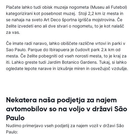
Plačate lahko tudi obisk muzeja nogometa (Museu ali Futebol)
kategorizirani kot posebnost muzej. Stoji 2,2 km iz mesta in
se nahaja na sveto Art Deco športna igrišča mojstrovina. Če
želite izvedeti eno ali dve stvari o nogometu, to je kot nalašč
za vas.
Če imate radi naravo, lahko obiščete različne vrtovi in parki v
Sao Paulo. Parque do Ibirapuera je čudovit park 2.k km od
mesta. Če želite pobegniti od vseh norosti mesta, to je kraj za
iti. Lahko greste tudi Jardim Botanico Gardens. Tukaj, si lahko
ogledate lepote narave in izkušnje miren in osvežujoč vzdušje.
Nekatera naša podjetja za najem
avtomobilov so na voljo v državi São
Paulo
Nudimo primerjavo vseh podjetij za najem vozil v državi São
Paulo: