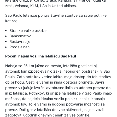
letalske družbe, kot so; Zraka, Kanada, air France, Kitajska
zrak, Avianca, KLM, LAn in United airlines.
Sao Paulo letališče ponuja številne storitve za svoje potnike,
kot so;
Stranke veliko oskrbe
Bankomatov
Restavracije
Prodajalnah
Poceni najem vozil na letališču Sao Paul
Nahaja se 25 km južno od mesta, letališča gosti nekaj
avtomobilom izposojevalnic zakaj neprisiljen postranski v Sao
Paulo. Zato potnikov vedno lahko imajo dostop do teh storitev
ob prihodu. Cesti je varen in nima gostega prometa. Javni
prevoz vključuje izvršni avtobusno linijo za udoben prevoz do
in iz letališča. Potnikov, ki prispe na letališče v Sao Paulo imajo
možnost, da najdejo idealno vozilo po nizki ceni z izposojo
avtomobilov. To je varno in udobno potovanje možnosti za
prevoz. Dati gor z letališča dnevne aktivnosti, najem vozil
zagotoviti ugodnih dnevnih cenah za vse potnike.