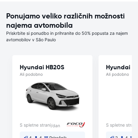
Ponujamo veliko različnih možnosti
najema avtomobila
Priskrbite si ponudbo in prihranite do 50% popusta za najem
avtomobilov v São Paulo
Hyundai HB20S
Hyundai H
Ali podobno
Ali podobno
S spletne strani
S spletne strani
/dan
4
4
Priročnik
2
4
P