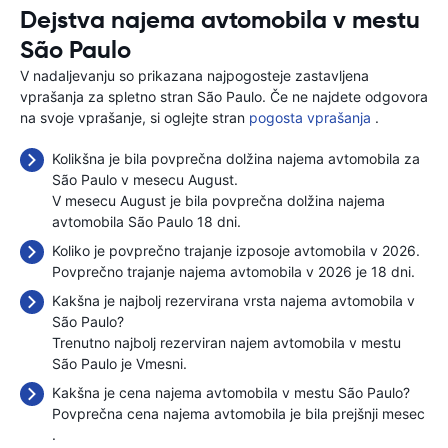
Dejstva najema avtomobila v mestu
São Paulo
V nadaljevanju so prikazana najpogosteje zastavljena
vprašanja za spletno stran São Paulo. Če ne najdete odgovora
na svoje vprašanje, si oglejte stran
pogosta vprašanja
.
Kolikšna je bila povprečna dolžina najema avtomobila za
São Paulo v mesecu August.
V mesecu August je bila povprečna dolžina najema
avtomobila São Paulo 18 dni.
Koliko je povprečno trajanje izposoje avtomobila v 2026.
Povprečno trajanje najema avtomobila v 2026 je 18 dni.
Kakšna je najbolj rezervirana vrsta najema avtomobila v
São Paulo?
Trenutno najbolj rezerviran najem avtomobila v mestu
São Paulo je Vmesni.
Kakšna je cena najema avtomobila v mestu São Paulo?
Povprečna cena najema avtomobila je bila prejšnji mesec
.