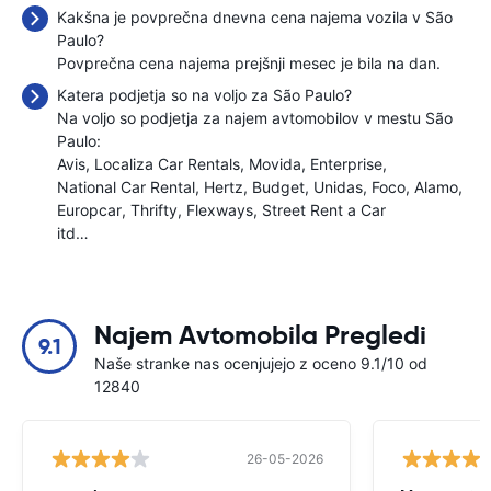
Kakšna je povprečna dnevna cena najema vozila v São
Paulo?
Povprečna cena najema prejšnji mesec je bila
na dan.
Katera podjetja so na voljo za São Paulo?
Na voljo so podjetja za najem avtomobilov v mestu São
Paulo:
Avis
Localiza Car Rentals
Movida
Enterprise
National Car Rental
Hertz
Budget
Unidas
Foco
Alamo
Europcar
Thrifty
Flexways
Street Rent a Car
itd…
Najem Avtomobila Pregledi
9.1
Naše stranke nas ocenjujejo z oceno 9.1/10 od
12840
26-05-2026