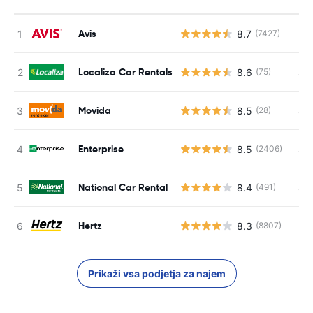
Avis
8.7
(7427)
St
Localiza Car Rentals
8.6
S s
(75)
Movida
8.5
S s
(28)
Enterprise
8.5
S s
(2406)
National Car Rental
8.4
S s
(491)
Hertz
8.3
(8807)
St
Prikaži vsa podjetja za najem